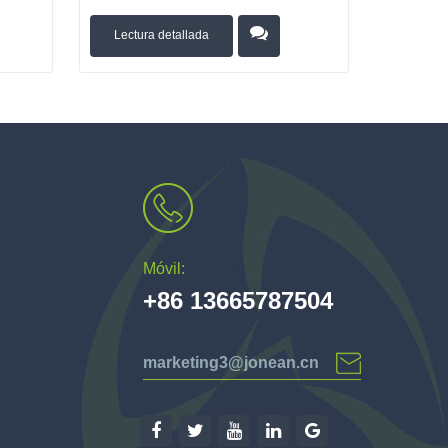
Lectura detallada
Móvil:
+86 13665787504
marketing3@jonean.cn