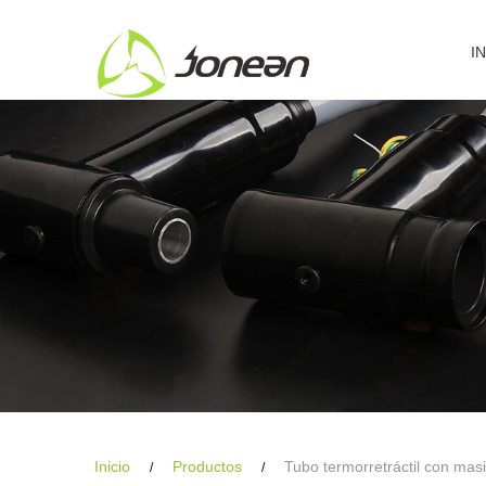
I
Inicio
Productos
Tubo termorretráctil con masi
/
/